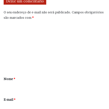
Deixe um comentário
O seu endereço de e-mail não será publicado.
Campos obrigatórios
são marcados com
*
C
o
m
e
n
t
á
r
Nome
*
i
o
*
E-mail
*