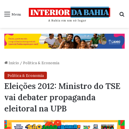
P
Menu
Início
/
Política & Economia
Política & Economia
Eleições 2012: Ministro do TSE
vai debater propaganda
eleitoral na UPB