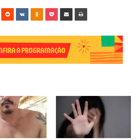
erest
Reddit
VK
OK
Pocket
Compartilhar via e-mail
Imprimir