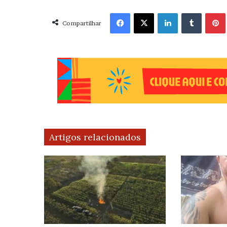
Facebook
X
Linkedin
Tumblr
Pint
Compartilhar
Artigos relacionados