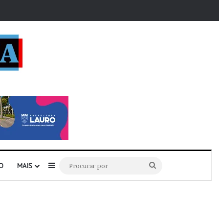
r
Barra Lateral
Procurar
O
MAIS
por