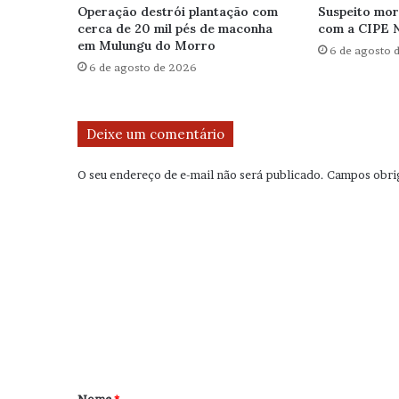
Operação destrói plantação com
Suspeito mor
cerca de 20 mil pés de maconha
com a CIPE 
em Mulungu do Morro
6 de agosto 
6 de agosto de 2026
Deixe um comentário
O seu endereço de e-mail não será publicado.
Campos obri
C
o
m
e
n
t
á
r