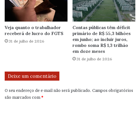
Veja quanto o trabalhador
Contas públicas têm déficit
receberá de lucro do FGTS
primário de R$ 55,3 bilhões
em junho; ao incluir juros,
31 de julho de 2026
rombo soma R$ 1,3 trilhão
em doze meses
31 de julho de 2026
Deixe um comentário
O seu endereço de e-mail não será publicado.
Campos obrigatórios
são marcados com
*
C
o
m
e