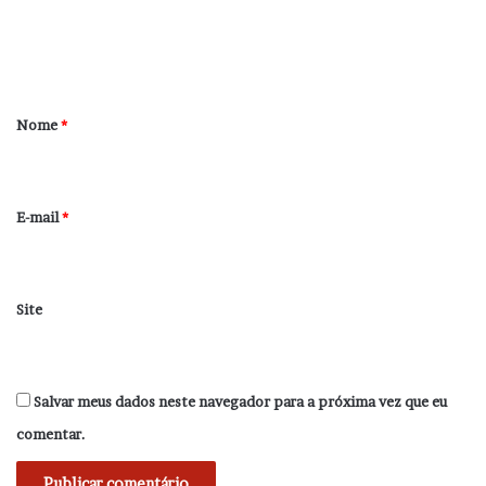
n
t
á
r
Nome
*
i
o
*
E-mail
*
Site
Salvar meus dados neste navegador para a próxima vez que eu
comentar.