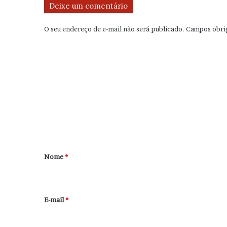
Deixe um comentário
O seu endereço de e-mail não será publicado.
Campos obri
C
o
m
e
n
t
á
r
Nome
*
i
o
*
E-mail
*