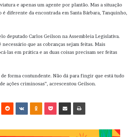
a viatura e apenas um agente por plantão. Mas a situação
ão é diferente da encontrada em Santa Bárbara, Tanquinho,
lo deputado Carlos Geilson na Assembleia Legislativa.
 necessário que as cobranças sejam feitas. Mais
cá-las em prática e as duas coisas precisam ser feitas
r de forma contundente. Não dá para fingir que está tudo
de ações criminosas”, acrescentou Geilson.
erest
Reddit
VK
OK
Pocket
Compartilhar via e-mail
Imprimir