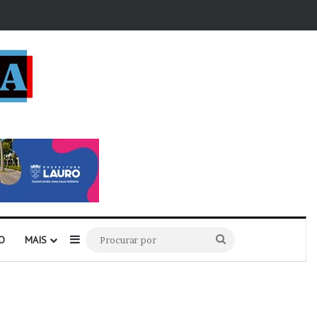
r
Barra Lateral
Procurar
O
MAIS
por