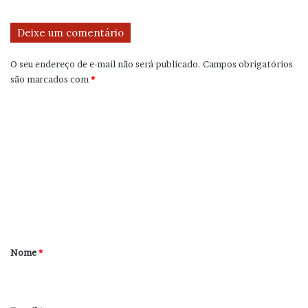
Deixe um comentário
O seu endereço de e-mail não será publicado.
Campos obrigatórios
são marcados com
*
C
o
m
e
n
t
á
r
Nome
*
i
o