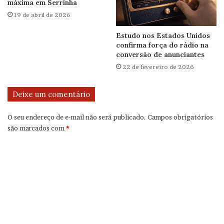
máxima em Serrinha
19 de abril de 2026
Estudo nos Estados Unidos
confirma força do rádio na
conversão de anunciantes
22 de fevereiro de 2026
Deixe um comentário
O seu endereço de e-mail não será publicado.
Campos obrigatórios
são marcados com
*
C
o
m
e
n
t