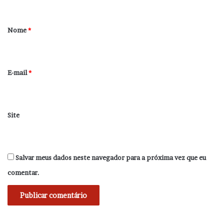
á
r
Nome
*
i
o
*
E-mail
*
Site
Salvar meus dados neste navegador para a próxima vez que eu
comentar.