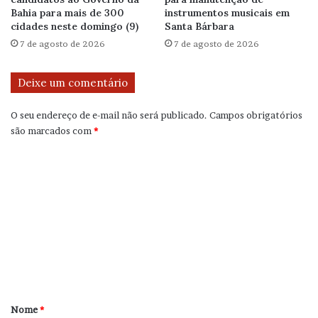
Bahia para mais de 300
instrumentos musicais em
cidades neste domingo (9)
Santa Bárbara
7 de agosto de 2026
7 de agosto de 2026
Deixe um comentário
O seu endereço de e-mail não será publicado.
Campos obrigatórios
são marcados com
*
C
o
m
e
n
t
á
r
Nome
*