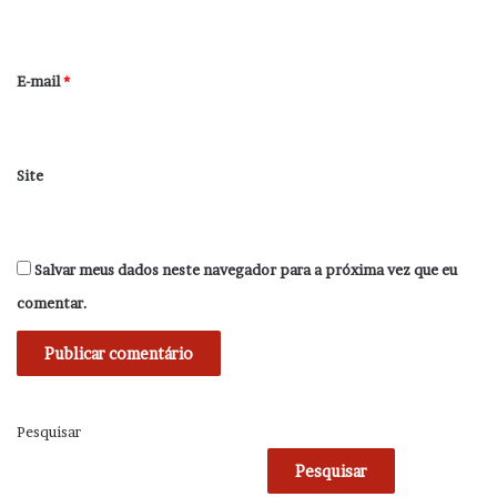
i
o
*
E-mail
*
Site
Salvar meus dados neste navegador para a próxima vez que eu
comentar.
Pesquisar
Pesquisar