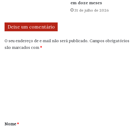
em doze meses
31 de julho de 2026
Deixe um comentário
O seu endereço de e-mail não será publicado.
Campos obrigatórios
são marcados com
*
C
o
m
e
n
t
á
r
Nome
*
i