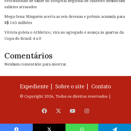
Profissionais de saúde do Hospital Regional de Juazeiro denunciam
salários atrasados
Mega-Sena: Ninguém acerta as seis dezenas e prêmio acumula para
R$ 165 milhões
Vitória goleia o Athletico, vira no agregado e avança às quartas da
Copa do Brasil: 4 a 0
Comentários
Nenhum comentário para mostrar.
Expediente |
Sobre o site |
Contato
© Copyright 2026, Todos os direitos reservados |
Facebook
X
YouTube
Instagram