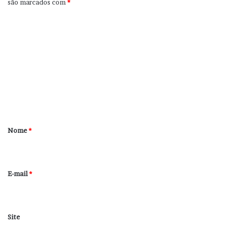
são marcados com
*
C
o
m
e
n
t
á
r
Nome
*
i
o
*
E-mail
*
Site