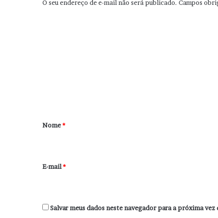
O seu endereço de e-mail não será publicado.
Campos obri
C
o
m
e
n
t
á
r
Nome
*
i
o
*
E-mail
*
Salvar meus dados neste navegador para a próxima vez 