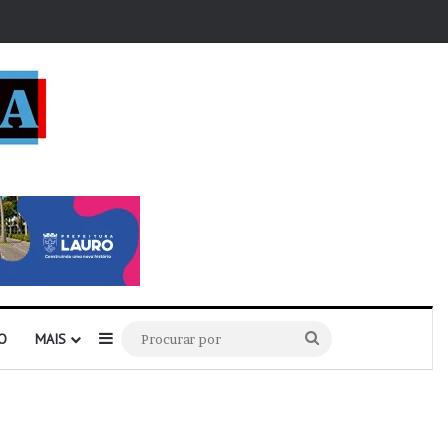
r
Barra Lateral
Procurar
O
MAIS
por