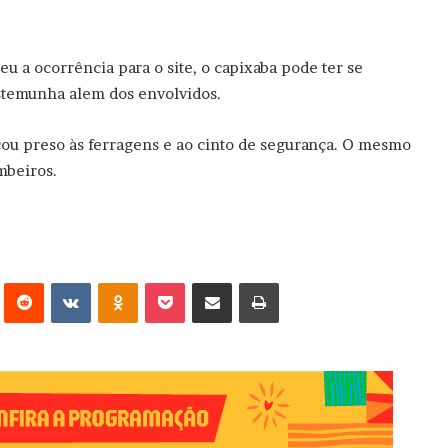
u a ocorrência para o site, o capixaba pode ter se
estemunha alem dos envolvidos.
cou preso às ferragens e ao cinto de segurança. O mesmo
mbeiros.
erest
Reddit
VK
OK
Pocket
Compartilhar via e-mail
Imprimir