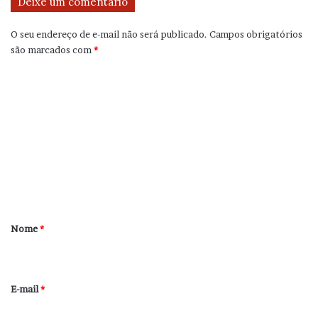
Deixe um comentário
O seu endereço de e-mail não será publicado.
Campos obrigatórios
são marcados com
*
C
o
m
e
n
t
á
r
Nome
*
i
o
*
E-mail
*