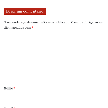
Deixe um comentário
O seu endereço de e-mail não será publicado.
Campos obrigatórios
são marcados com
*
C
o
m
e
n
t
á
r
Nome
*
i
o