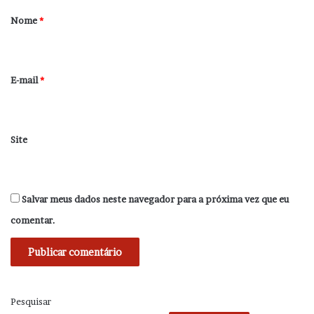
r
Nome
*
i
o
*
E-mail
*
Site
Salvar meus dados neste navegador para a próxima vez que eu
comentar.
Pesquisar