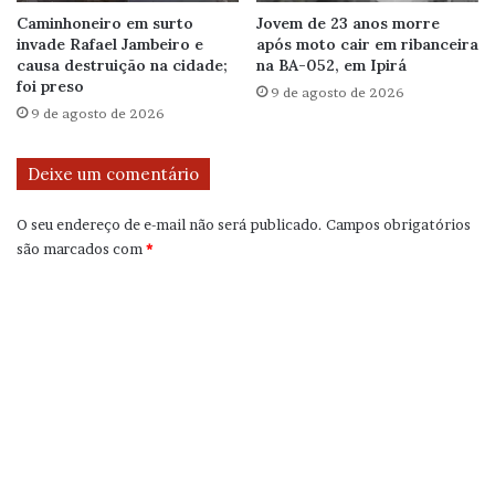
Caminhoneiro em surto
Jovem de 23 anos morre
invade Rafael Jambeiro e
após moto cair em ribanceira
causa destruição na cidade;
na BA-052, em Ipirá
foi preso
9 de agosto de 2026
9 de agosto de 2026
Deixe um comentário
O seu endereço de e-mail não será publicado.
Campos obrigatórios
são marcados com
*
C
o
m
e
n
t
á