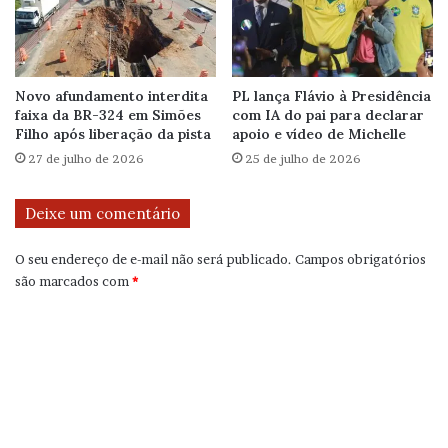
Novo afundamento interdita
PL lança Flávio à Presidência
faixa da BR-324 em Simões
com IA do pai para declarar
Filho após liberação da pista
apoio e vídeo de Michelle
27 de julho de 2026
25 de julho de 2026
Deixe um comentário
O seu endereço de e-mail não será publicado.
Campos obrigatórios
são marcados com
*
C
o
m
e
n