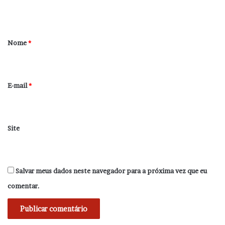
t
á
r
Nome
*
i
o
*
E-mail
*
Site
Salvar meus dados neste navegador para a próxima vez que eu
comentar.