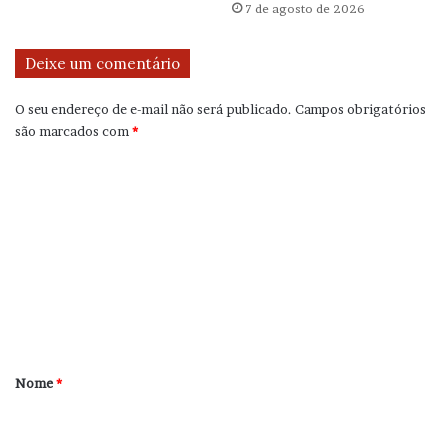
7 de agosto de 2026
Deixe um comentário
O seu endereço de e-mail não será publicado.
Campos obrigatórios
são marcados com
*
C
o
m
e
n
t
á
r
Nome
*
i
o