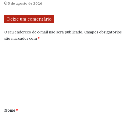
5 de agosto de 2026
Deixe um comentário
O seu endereço de e-mail não será publicado.
Campos obrigatórios
são marcados com
*
C
o
m
e
n
t
á
r
Nome
*
i
o