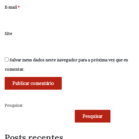
*
E-mail
*
Site
Salvar meus dados neste navegador para a próxima vez que eu
comentar.
Pesquisar
Pesquisar
Posts recentes