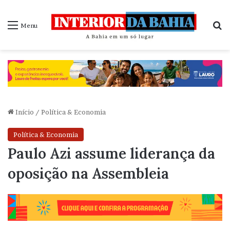
P
Menu
Início
/
Política & Economia
Política & Economia
Paulo Azi assume liderança da
oposição na Assembleia