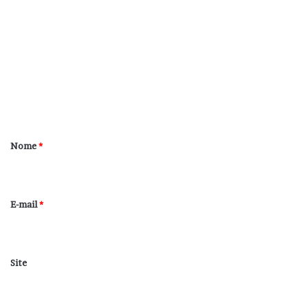
o
m
e
n
t
á
r
Nome
*
i
o
*
E-mail
*
Site