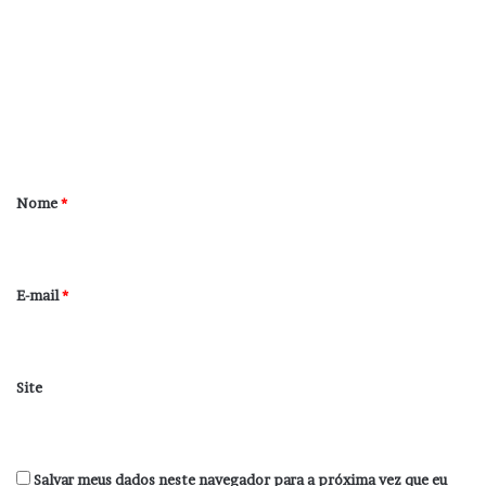
o
m
e
n
t
á
r
Nome
*
i
o
*
E-mail
*
Site
Salvar meus dados neste navegador para a próxima vez que eu