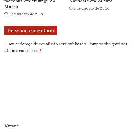
maconha em Mulungu do
Nordeste em Valente
Morro
6 de agosto de 2026
6 de agosto de 2026
Deixe um comentário
O seu endereço de e-mail não será publicado.
Campos obrigatórios
são marcados com
*
C
o
m
e
n
t
á
r
Nome
*
i