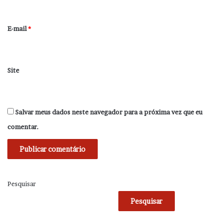
o
*
E-mail
*
Site
Salvar meus dados neste navegador para a próxima vez que eu
comentar.
Pesquisar
Pesquisar