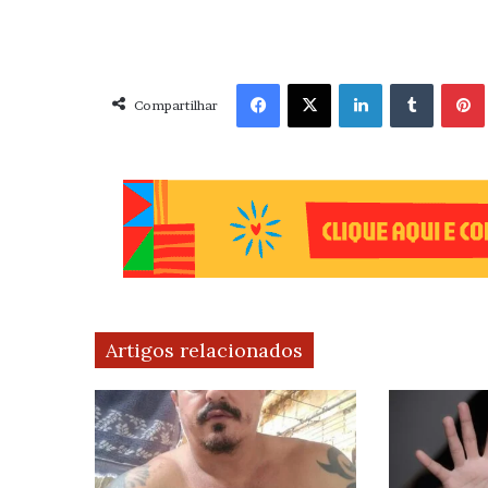
Facebook
X
Linkedin
Tumblr
Pint
Compartilhar
Artigos relacionados