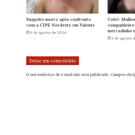
Suspeito morre após confronto
Coité: Mulhe
com a CIPE Nordeste em Valente
companheiro
mercadinho n
6 de agosto de 2026
5 de agosto 
Deixe um comentário
O seu endereço de e-mail não será publicado.
Campos obri
C
o
m
e
n
t