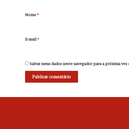
á
r
Nome
*
i
o
*
E-mail
*
Salvar meus dados neste navegador para a próxima vez 