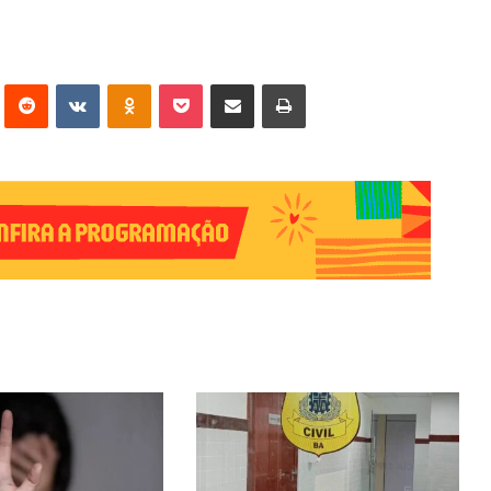
erest
Reddit
VK
OK
Pocket
Compartilhar via e-mail
Imprimir