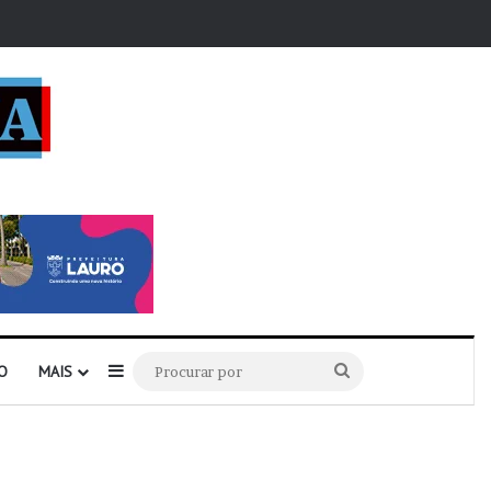
r
Barra Lateral
Procurar
O
MAIS
por