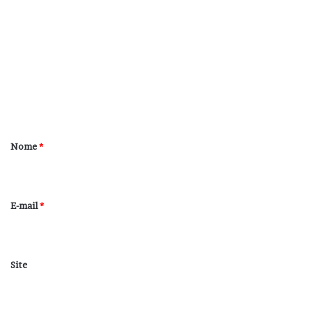
o
m
e
n
t
á
r
Nome
*
i
o
*
E-mail
*
Site