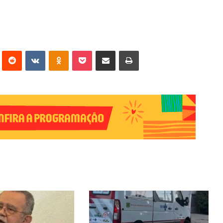
erest
Reddit
VK
OK
Pocket
Compartilhar via e-mail
Imprimir