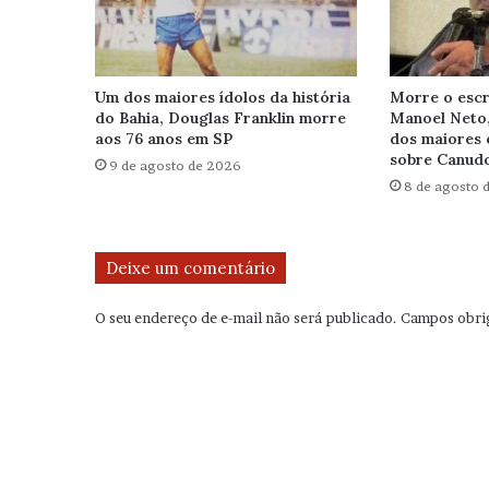
Um dos maiores ídolos da história
Morre o escr
do Bahia, Douglas Franklin morre
Manoel Neto
aos 76 anos em SP
dos maiores 
sobre Canudo
9 de agosto de 2026
8 de agosto 
Deixe um comentário
O seu endereço de e-mail não será publicado.
Campos obri
C
o
m
e
n