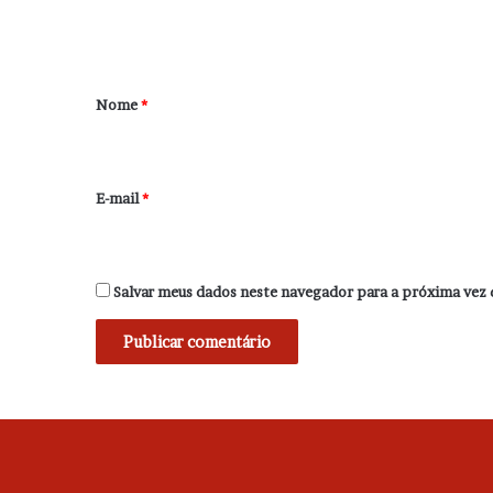
t
á
r
Nome
*
i
o
*
E-mail
*
Salvar meus dados neste navegador para a próxima vez 