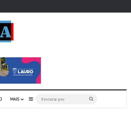
r
Barra Lateral
Procurar
O
MAIS
por