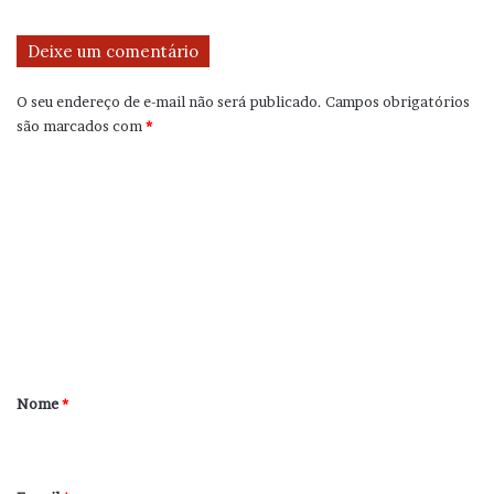
Deixe um comentário
O seu endereço de e-mail não será publicado.
Campos obrigatórios
são marcados com
*
C
o
m
e
n
t
á
r
Nome
*
i
o