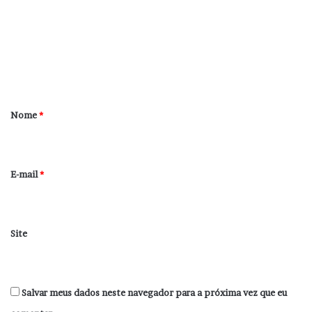
m
e
n
t
á
r
Nome
*
i
o
*
E-mail
*
Site
Salvar meus dados neste navegador para a próxima vez que eu