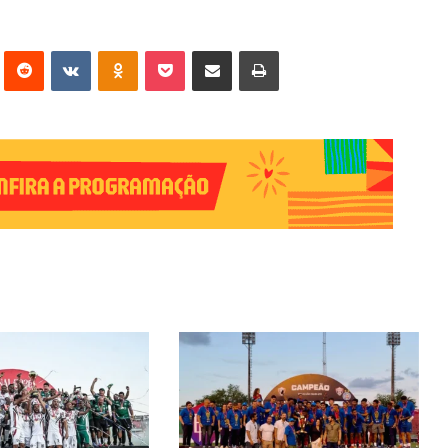
erest
Reddit
VK
OK
Pocket
Compartilhar via e-mail
Imprimir