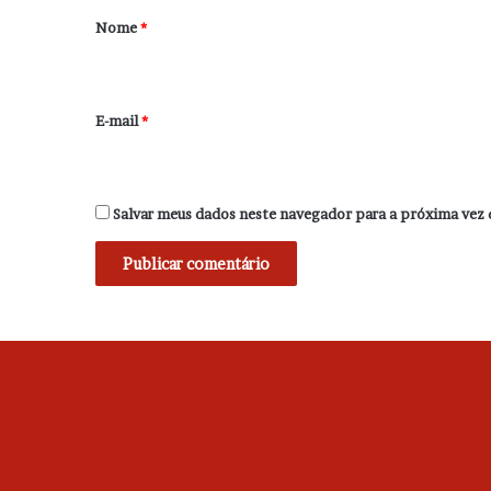
r
Nome
*
i
o
*
E-mail
*
Salvar meus dados neste navegador para a próxima vez 