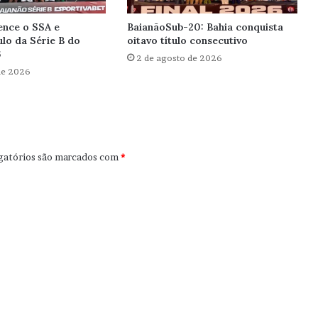
ence o SSA e
BaianãoSub-20: Bahia conquista
ulo da Série B do
oitavo título consecutivo
6
2 de agosto de 2026
de 2026
gatórios são marcados com
*