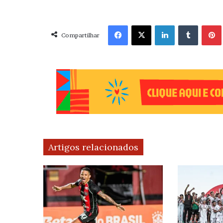
Facebook
X
Linkedin
Tumblr
Pint
Compartilhar
Artigos relacionados