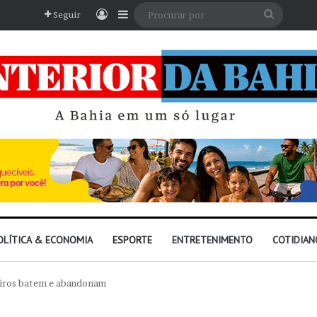
Entrar
Barra Lateral
Procura
Seguir
por
OLÍTICA & ECONOMIA
ESPORTE
ENTRETENIMENTO
COTIDIAN
leiros batem e abandonam