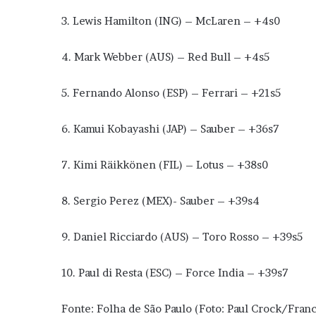
3. Lewis Hamilton (ING) – McLaren – +4s0
4. Mark Webber (AUS) – Red Bull – +4s5
5. Fernando Alonso (ESP) – Ferrari – +21s5
6. Kamui Kobayashi (JAP) – Sauber – +36s7
7. Kimi Räikkönen (FIL) – Lotus – +38s0
8. Sergio Perez (MEX)- Sauber – +39s4
9. Daniel Ricciardo (AUS) – Toro Rosso – +39s5
10. Paul di Resta (ESC) – Force India – +39s7
Fonte: Folha de São Paulo (Foto: Paul Crock/Fran