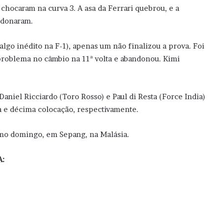
chocaram na curva 3. A asa da Ferrari quebrou, e a
ndonaram.
lgo inédito na F-1), apenas um não finalizou a prova. Foi
roblema no câmbio na 11ª volta e abandonou. Kimi
aniel Ricciardo (Toro Rosso) e Paul di Resta (Force India)
na e décima colocação, respectivamente.
imo domingo, em Sepang, na Malásia.
A: