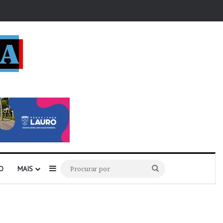
r
Barra Lateral
Procurar
O
MAIS
por