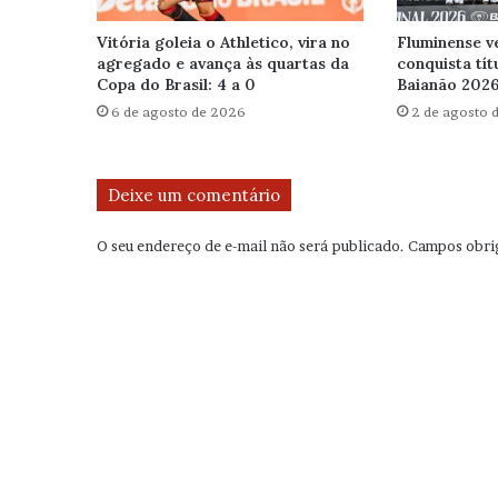
Vitória goleia o Athletico, vira no
Fluminense v
agregado e avança às quartas da
conquista tít
Copa do Brasil: 4 a 0
Baianão 202
6 de agosto de 2026
2 de agosto 
Deixe um comentário
O seu endereço de e-mail não será publicado.
Campos obri
C
o
m
e
n
t
á