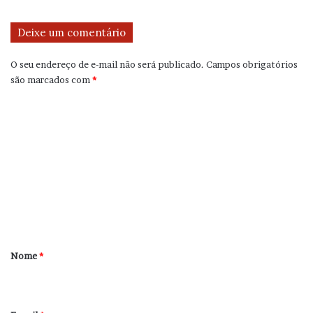
Deixe um comentário
O seu endereço de e-mail não será publicado.
Campos obrigatórios
são marcados com
*
C
o
m
e
n
t
á
r
Nome
*
i
o