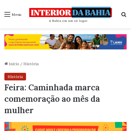
P
Menu
Início
/
História
História
Feira: Caminhada marca
comemoração ao mês da
mulher