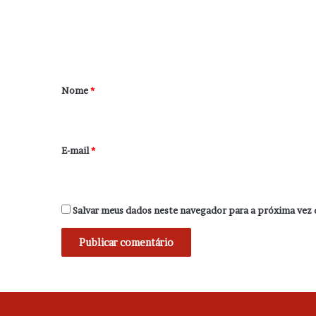
e
n
t
á
r
Nome
*
i
o
*
E-mail
*
Salvar meus dados neste navegador para a próxima vez 