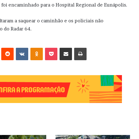
 foi encaminhado para o Hospital Regional de Eunápolis.
oltaram a saquear o caminhão e os policiais não
o do Radar 64.
erest
Reddit
VK
OK
Pocket
Compartilhar via e-mail
Imprimir