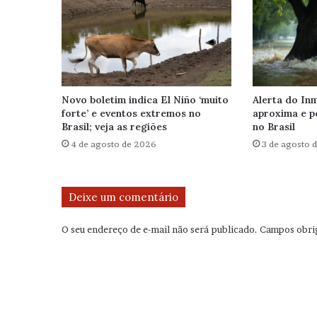
Novo boletim indica El Niño ‘muito
Alerta do Inm
forte’ e eventos extremos no
aproxima e p
Brasil; veja as regiões
no Brasil
4 de agosto de 2026
3 de agosto 
Deixe um comentário
O seu endereço de e-mail não será publicado.
Campos obri
C
o
m