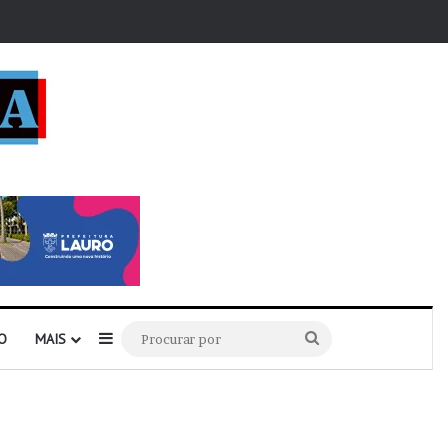
r
Barra Lateral
Procurar
O
MAIS
por