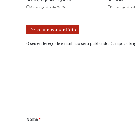
4 de agosto de 2026
3 de agosto 
Deixe um comentário
O seu endereço de e-mail não será publicado.
Campos obri
C
o
m
e
n
t
á
r
Nome
*
i