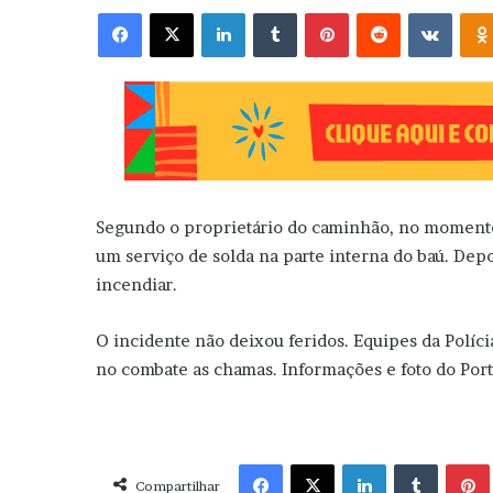
Facebook
X
Linkedin
Tumblr
Pinterest
Reddit
VK
Segundo o proprietário do caminhão, no momento
um serviço de solda na parte interna do baú. De
incendiar.
O incidente não deixou feridos. Equipes da Políc
no combate as chamas. Informações e foto do Porta
Facebook
X
Linkedin
Tumblr
Pint
Compartilhar