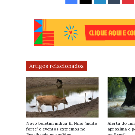
Artigos relacionados
Novo boletim indica El Niño ‘muito
Alerta do Inm
forte’ e eventos extremos no
aproxima e p
Brasil; veja as regiões
no Brasil