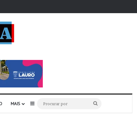
r
Barra Lateral
Procurar
O
MAIS
por