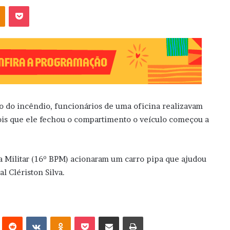
OK
Pocket
 do incêndio, funcionários de uma oficina realizavam
pois que ele fechou o compartimento o veículo começou a
ia Militar (16º BPM) acionaram um carro pipa que ajudou
l Clériston Silva.
erest
Reddit
VK
OK
Pocket
Compartilhar via e-mail
Imprimir