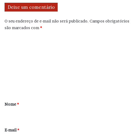
Deixe um comentário
O seu endereço de e-mail não será publicado.
Campos obrigatórios
são marcados com
*
C
o
m
e
n
t
á
r
Nome
*
i
o
*
E-mail
*