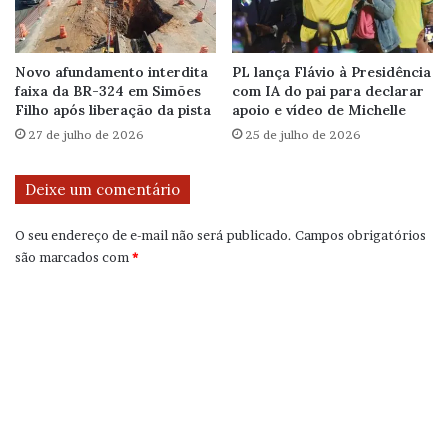
Novo afundamento interdita
PL lança Flávio à Presidência
faixa da BR-324 em Simões
com IA do pai para declarar
Filho após liberação da pista
apoio e vídeo de Michelle
27 de julho de 2026
25 de julho de 2026
Deixe um comentário
O seu endereço de e-mail não será publicado.
Campos obrigatórios
são marcados com
*
C
o
m
e
n
t