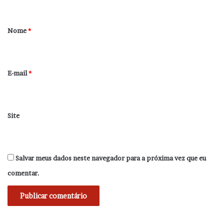
á
r
Nome
*
i
o
*
E-mail
*
Site
Salvar meus dados neste navegador para a próxima vez que eu
comentar.