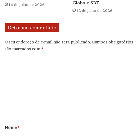
Globo e SBT
16 de julho de 2026
12 de julho de 2026
Deixe um comentário
O seu endereço de e-mail não será publicado.
Campos obrigatórios
são marcados com
*
C
o
m
e
n
t
á
r
Nome
*
i