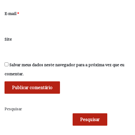
o
*
E-mail
*
Site
Salvar meus dados neste navegador para a próxima vez que eu
comentar.
Pesquisar
Pesquisar