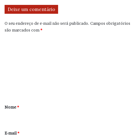
Deixe um comentário
O seu endereço de e-mail não será publicado.
Campos obrigatórios
são marcados com
*
C
o
m
e
n
t
á
r
Nome
*
i
o
*
E-mail
*