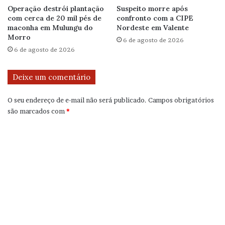
Operação destrói plantação
Suspeito morre após
com cerca de 20 mil pés de
confronto com a CIPE
maconha em Mulungu do
Nordeste em Valente
Morro
6 de agosto de 2026
6 de agosto de 2026
Deixe um comentário
O seu endereço de e-mail não será publicado.
Campos obrigatórios
são marcados com
*
C
o
m
e
n
t
á