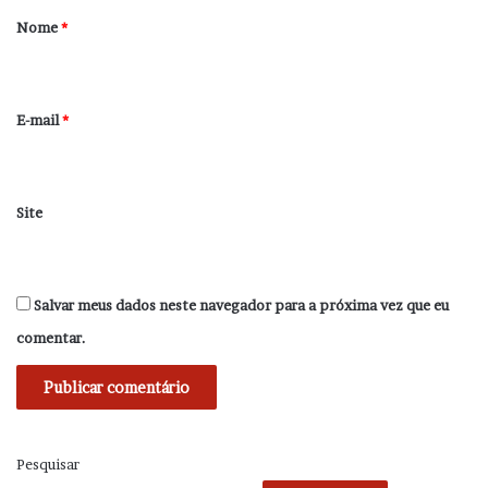
r
Nome
*
i
o
*
E-mail
*
Site
Salvar meus dados neste navegador para a próxima vez que eu
comentar.
Pesquisar