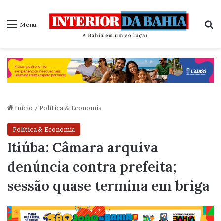
P
Menu
Início
/
Política & Economia
Política & Economia
Itiúba: Câmara arquiva
denúncia contra prefeita;
sessão quase termina em briga