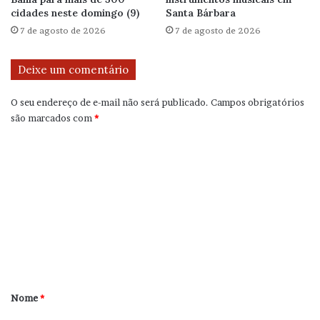
cidades neste domingo (9)
Santa Bárbara
7 de agosto de 2026
7 de agosto de 2026
Deixe um comentário
O seu endereço de e-mail não será publicado.
Campos obrigatórios
são marcados com
*
C
o
m
e
n
t
á
r
Nome
*
i