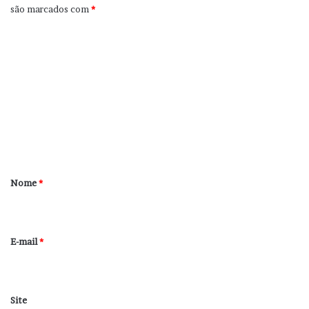
são marcados com
*
C
o
m
e
n
t
á
r
Nome
*
i
o
*
E-mail
*
Site