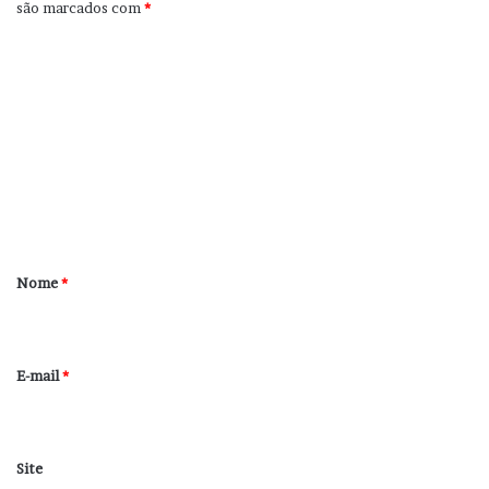
são marcados com
*
C
o
m
e
n
t
á
r
Nome
*
i
o
*
E-mail
*
Site