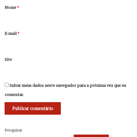
r
Nome
*
i
o
*
E-mail
*
Site
Salvar meus dados neste navegador para a próxima vez que eu
comentar.
Pesquisar