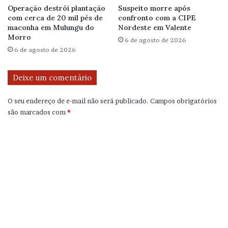
Operação destrói plantação
Suspeito morre após
com cerca de 20 mil pés de
confronto com a CIPE
maconha em Mulungu do
Nordeste em Valente
Morro
6 de agosto de 2026
6 de agosto de 2026
Deixe um comentário
O seu endereço de e-mail não será publicado.
Campos obrigatórios
são marcados com
*
C
o
m
e
n
t
á