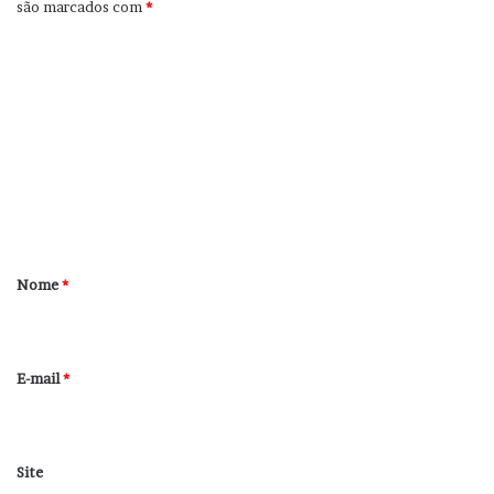
são marcados com
*
C
o
m
e
n
t
á
r
Nome
*
i
o
*
E-mail
*
Site