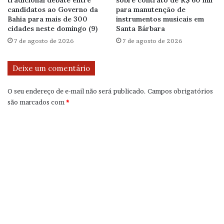
tradicional debate entre
sobre contrato de R$ 60 mil
candidatos ao Governo da
para manutenção de
Bahia para mais de 300
instrumentos musicais em
cidades neste domingo (9)
Santa Bárbara
7 de agosto de 2026
7 de agosto de 2026
Deixe um comentário
O seu endereço de e-mail não será publicado.
Campos obrigatórios
são marcados com
*
C
o
m
e
n
t
á