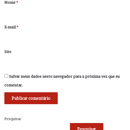
r
Nome
*
i
o
*
E-mail
*
Site
Salvar meus dados neste navegador para a próxima vez que eu
comentar.
Pesquisar
Pesquisar