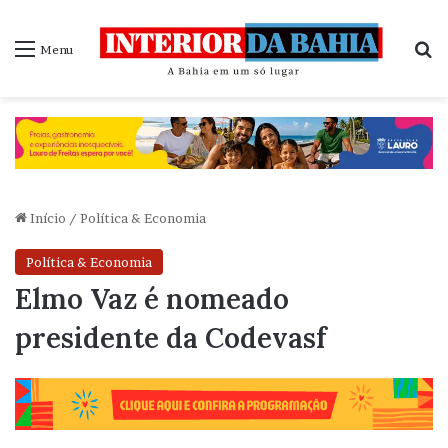
P
Menu
Início
/
Política & Economia
Política & Economia
Elmo Vaz é nomeado
presidente da Codevasf