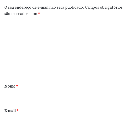
O seu endereço de e-mail não será publicado.
Campos obrigatórios
são marcados com
*
C
o
m
e
n
t
á
r
Nome
*
i
o
*
E-mail
*