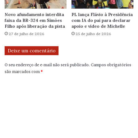
Novo afundamento interdita
PL lança Flávio à Presidência
faixa da BR-324 em Simões
com IA do pai para declarar
Filho após liberação da pista
apoio e vídeo de Michelle
27 de julho de 2026
25 de julho de 2026
Deixe um comentário
O seu endereço de e-mail não será publicado.
Campos obrigatórios
são marcados com
*
C
o
m
e
n
t