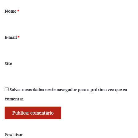
á
r
Nome
*
i
o
*
E-mail
*
Site
Salvar meus dados neste navegador para a próxima vez que eu
comentar.
Pesquisar