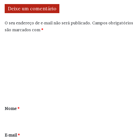
Deixe um comentário
O seu endereço de e-mail não será publicado.
Campos obrigatórios
são marcados com
*
C
o
m
e
n
t
á
r
Nome
*
i
o
*
E-mail
*