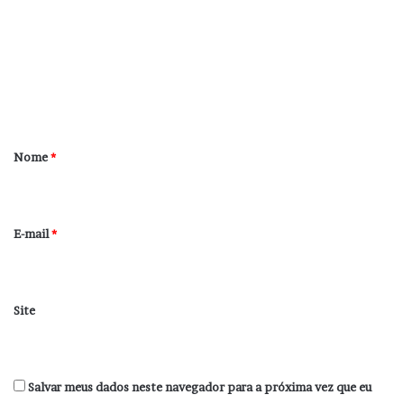
m
e
n
t
á
r
Nome
*
i
o
*
E-mail
*
Site
Salvar meus dados neste navegador para a próxima vez que eu