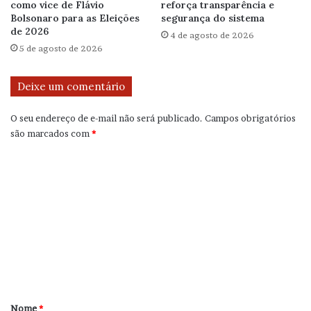
como vice de Flávio
reforça transparência e
Bolsonaro para as Eleições
segurança do sistema
de 2026
4 de agosto de 2026
5 de agosto de 2026
Deixe um comentário
O seu endereço de e-mail não será publicado.
Campos obrigatórios
são marcados com
*
C
o
m
e
n
t
á
r
Nome
*