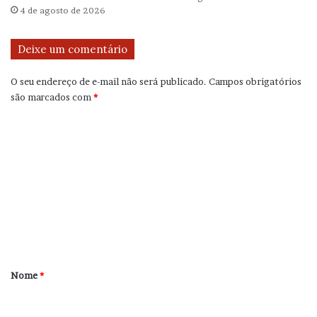
4 de agosto de 2026
Deixe um comentário
O seu endereço de e-mail não será publicado.
Campos obrigatórios
são marcados com
*
C
o
m
e
n
t
á
r
Nome
*
i
o