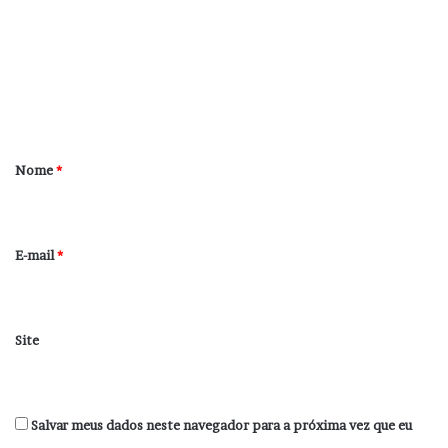
m
e
n
t
á
r
Nome
*
i
o
*
E-mail
*
Site
Salvar meus dados neste navegador para a próxima vez que eu