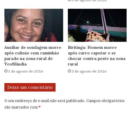
Auxiliar de sondagem morre
Biritinga: Homem morre
após colisão com caminhão
após carro capotar e se
parado na zona rural de
chocar contra poste na zona
Teofilândia
rural
5 de agosto de 2026
3 de agosto de 2026
Deixe um comentário
O seu endereço de e-mail não será publicado.
Campos obrigatórios
são marcados com
*
C
o