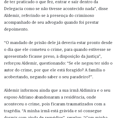
de ter praticado o que fez, entrar e sair dentro da
Delegacia como se não tivesse acontecido nada”, disse
Aldemir, referindo-se à presença do criminoso
acompanhado de seu advogado quando foi prestar
depoimento.
“O mandado de prisão dele já deveria estar pronto desde
o dia que ele cometeu o crime, para quando estivesse se
apresentado ficasse preso, à disposição da justiça”,
reforçou Aldemir, questionando: “Se ele negou ter sido o
autor do crime, por que ele está foragido? A família o
acobertando, negando saber o seu paradeiro?”.
Aldemir informou ainda que a sua irmã Aldimira e o seu
esposo Adriano abandonaram a residência, onde
aconteceu o crime, pois ficaram traumatizados com a
tragédia. “A minha irmã está grávida e só consegue
dormir com ajuda de remédios”, revelou. “Com minha