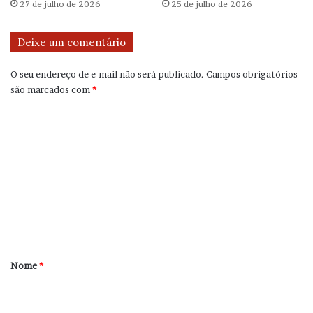
27 de julho de 2026
25 de julho de 2026
Deixe um comentário
O seu endereço de e-mail não será publicado.
Campos obrigatórios
são marcados com
*
C
o
m
e
n
t
á
r
Nome
*
i
o