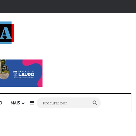
r
Barra Lateral
Procurar
O
MAIS
por