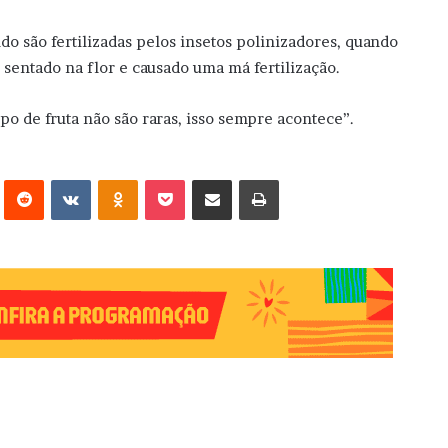
 são fertilizadas pelos insetos polinizadores, quando
 sentado na flor e causado uma má fertilização.
o de fruta não são raras, isso sempre acontece”.
erest
Reddit
VK
OK
Pocket
Compartilhar via e-mail
Imprimir