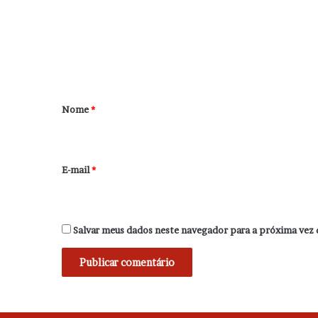
e
n
t
á
r
Nome
*
i
o
*
E-mail
*
Salvar meus dados neste navegador para a próxima vez 