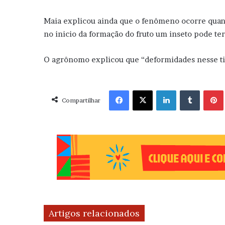
Maia explicou ainda que o fenômeno ocorre quando
no inicio da formação do fruto um inseto pode ter
O agrônomo explicou que “deformidades nesse tip
Facebook
X
Linkedin
Tumblr
Pint
Compartilhar
Artigos relacionados