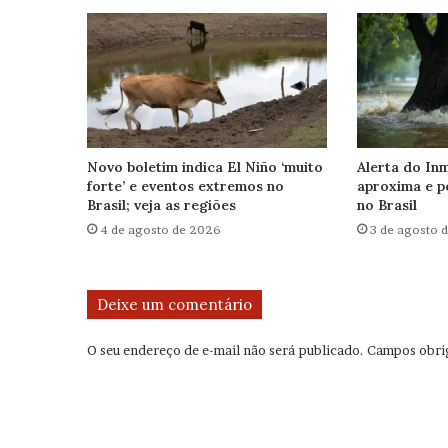
Novo boletim indica El Niño ‘muito
Alerta do Inm
forte’ e eventos extremos no
aproxima e p
Brasil; veja as regiões
no Brasil
4 de agosto de 2026
3 de agosto 
Deixe um comentário
O seu endereço de e-mail não será publicado.
Campos obri
C
o
m