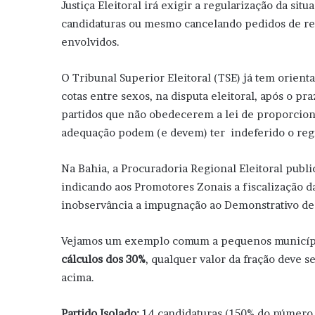
Justiça Eleitoral irá exigir a regularização da sit
candidaturas ou mesmo cancelando pedidos de regi
envolvidos.
O Tribunal Superior Eleitoral (TSE) já tem orient
cotas entre sexos, na disputa eleitoral, após o pr
partidos que não obedecerem a lei de proporcion
adequação podem (e devem) ter indeferido o reg
Na Bahia, a Procuradoria Regional Eleitoral publ
indicando aos Promotores Zonais a fiscalização 
inobservância a impugnação ao Demonstrativo de 
Vejamos um exemplo comum a pequenos município
cálculos dos 30%
, qualquer valor da fração deve 
acima.
Partido Isolado:
14 candidaturas (150% do número 