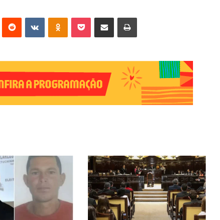
erest
Reddit
VK
OK
Pocket
Compartilhar via e-mail
Imprimir