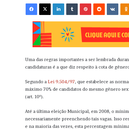
Facebook
X
Linkedin
Tumblr
Pinterest
Reddit
VK
Uma das regras importantes a ser lembrada duran
candidaturas é a que diz respeito à cota de gêner
Segundo a
Lei 9.504/97
, que estabelece as norma
máximo 70% de candidatos do mesmo gênero sexual
(art. 10º).
Até a última eleição Municipal, em 2008, o mínim
necessariamente preenchendo tais vagas. Isso resu
e na maioria das vezes, esta percentagem mínim