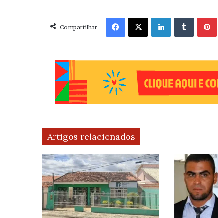
Facebook
X
Linkedin
Tumblr
Pint
Compartilhar
Artigos relacionados