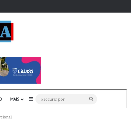
r
Barra Lateral
Procurar
O
MAIS
por
rcional