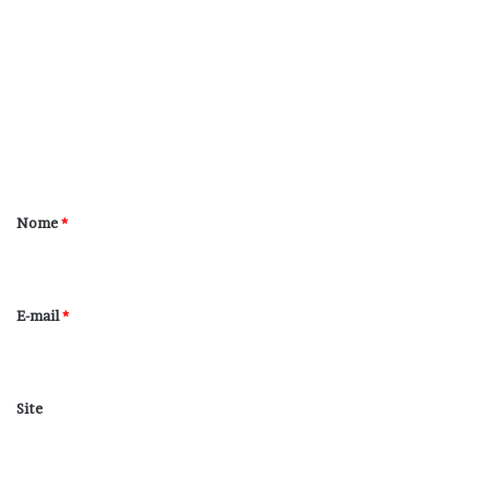
o
m
e
n
t
á
r
Nome
*
i
o
*
E-mail
*
Site