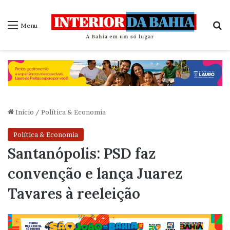
P
Menu
Início
/
Política & Economia
Política & Economia
Santanópolis: PSD faz
convenção e lança Juarez
Tavares à reeleição